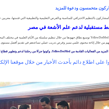
كون متحمسون ودعوة للمزيد
لمشاركون بالتنظيم الاحترافي للمناسبة وبالفرص التعليمية والتطبيقية التي قدمتها، معربين عن حماس
 مستقبلية لدعم علم الأشعة في مصر
تعتزم YellowDotMed توسيع نطاق جهودها من خلال تنظيم سلسلة من الأيام العلمية في مخ
تهم من خلال إتاحة محتوى علمي مميز وفرص تدريب عملي تساعدهم في تقديم أفضل مستوى م
 الفعاليات القادمة من YellowDotMed، وكونوا جزءًا من رحلتنا لدعم وتطوير قطاع الأشعة في مصر.
ا على اطلاع دائم بأحدث الأخبار من خلال موقعنا الإ