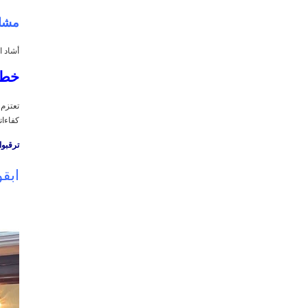
مشار
أشاد ا
خطط
كفاءا
ترقبوا المزيد من
ابقو