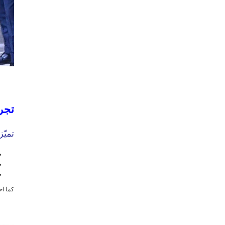
تجرب
تميّ
كما اح