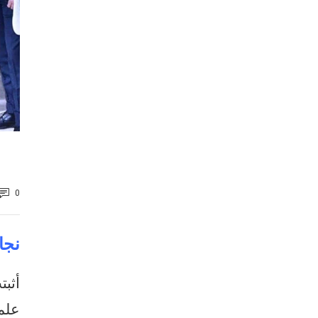
0
نجاح
أثب
علم