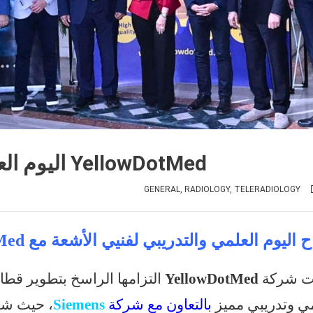
اليوم العلمي والتدريبي لفنيي الأشعة مع YellowDotMed
GENERAL
,
RADIOLOGY
,
TELERADIOLOGY
 اليوم العلمي والتدريبي لفنيي الأشعة مع YellowDotMed
تت شركة
YellowDotMed
التزامها الراسخ بتطوير قطا
ي وتدريبي مميز
بالتعاون مع شركة
Siemens
، حيث شهد