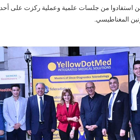
ين استفادوا من جلسات علمية وعملية ركزت على أحد
نين المغناطيسي.